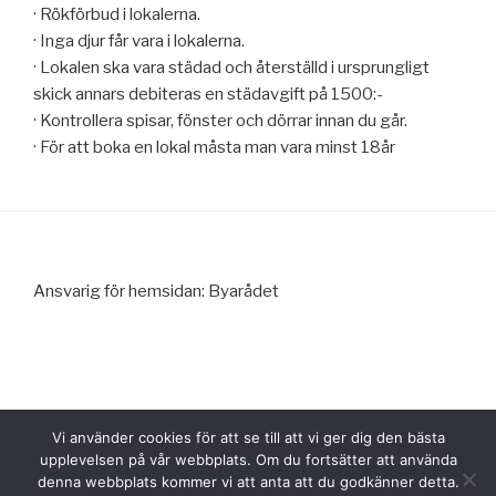
· Rökförbud i lokalerna.
· Inga djur får vara i lokalerna.
· Lokalen ska vara städad och återställd i ursprungligt
skick annars debiteras en städavgift på 1500:-
· Kontrollera spisar, fönster och dörrar innan du går.
· För att boka en lokal måsta man vara minst 18år
Ansvarig för hemsidan: Byarådet
Facebook
Vi använder cookies för att se till att vi ger dig den bästa
upplevelsen på vår webbplats. Om du fortsätter att använda
denna webbplats kommer vi att anta att du godkänner detta.
Drivs med WordPress