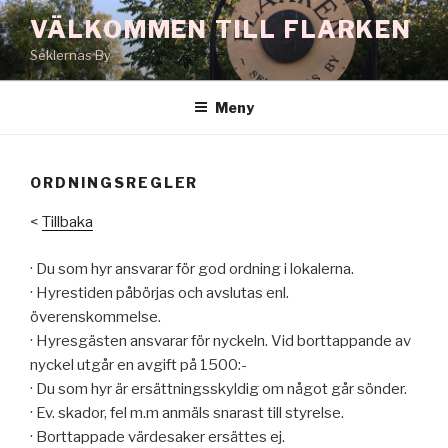
Hoppa
VÄLKOMMEN TILL FLARKEN
till
Seklernas By
innehåll
Meny
ORDNINGSREGLER
<
Tillbaka
· Du som hyr ansvarar för god ordning i lokalerna.
· Hyrestiden påbörjas och avslutas enl.
överenskommelse.
· Hyresgästen ansvarar för nyckeln. Vid borttappande av
nyckel utgår en avgift på 1500:-
· Du som hyr är ersättningsskyldig om något går sönder.
· Ev. skador, fel m.m anmäls snarast till styrelse.
· Borttappade värdesaker ersättes ej.