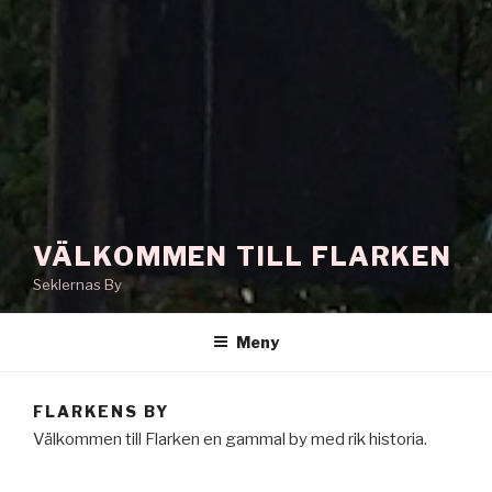
VÄLKOMMEN TILL FLARKEN
Seklernas By
Meny
FLARKENS BY
Välkommen till Flarken en gammal by med rik historia.