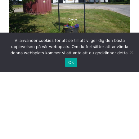
Vi använder cookies för att se till att vi ger dig den bästa
upplevelsen på vår webbplats. Om du fortsätter att använda
denna webbplats kommer vi att anta att du godkänner detta.
Denna skylt är uppsatt av byns byaråd. Det runda märket
Ok
i mitten är en kopia
av ett bältespänne i brons som hittades mitt i byn. På
stativets högra del sitter en mässingsplatta och på den
står att läsa:
Tretusenårigt bronsåldersfynd från Flarken anträffat år
1937.
Förenklad kopia utförd år 1999 i brons av Flarkens
Byaråd