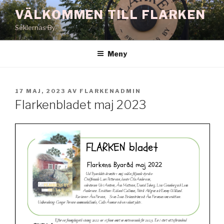
Hoppa
VÄLKOMMEN TILL FLARKEN
till
Seklernas By
innehåll
Meny
PUBLICERAT
17 MAJ, 2023
AV
FLARKENADMIN
Flarkenbladet maj 2023