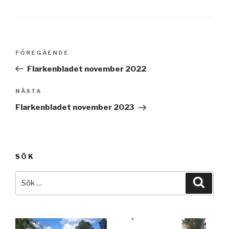
Inläggsnavigering
Föregående
FÖREGÅENDE
inlägg
Flarkenbladet november 2022
Nästa
NÄSTA
inlägg
Flarkenbladet november 2023
SÖK
Sök
Sök
efter: