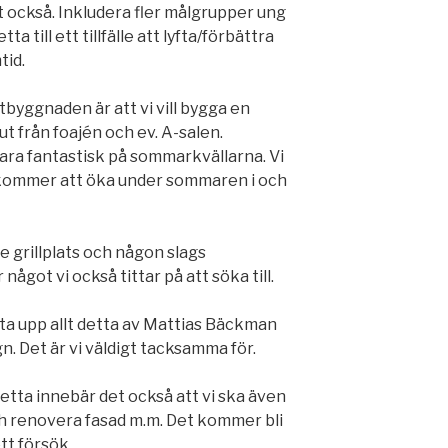
et också. Inkludera fler målgrupper ung
 till ett tillfälle att lyfta/förbättra
tid.
byggnaden är att vi vill bygga en
ut från foajén och ev. A-salen.
bara fantastisk på sommarkvällarna. Vi
na kommer att öka under sommaren i och
e grillplats och någon slags
 något vi också tittar på att söka till.
rita upp allt detta av Mattias Bäckman
. Det är vi väldigt tacksamma för.
detta innebär det också att vi ska även
och renovera fasad m.m. Det kommer bli
tt försök.