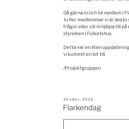
Gå gärna in och bli medlem i F
Ju fler medlemmar vi är desto s
frågor eller vill ni hjälpa till 
styrelsen i Folketshus.
Detta var en liten uppdateri
vi kommit en bit till.
/Projektgruppen
PUBLICERAT
10 JULI, 2022
Flarkendag