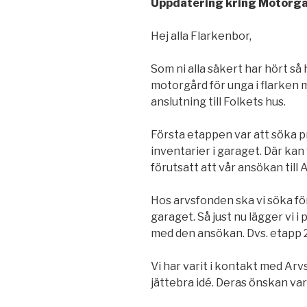
Uppdatering kring Motorgå
Hej alla Flarkenbor,
Som ni alla säkert har hört så 
motorgård för unga i flarken 
anslutning till Folkets hus.
Första etappen var att söka pr
inventarier i garaget. Där kan 
förutsatt att vår ansökan til
Hos arvsfonden ska vi söka fö
garaget. Så just nu lägger vi i
med den ansökan. Dvs. etapp 2
Vi har varit i kontakt med Ar
jättebra idé. Deras önskan var