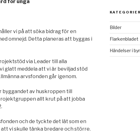
rd för unga
KATEGORIE
Bilder
håller vi på att söka bidrag för en
med omnejd. Detta planeras att byggas i
Flarkenbladet
Händelser i by
ojektstöd via Leader till alla
vi glatt meddela att vi är beviljad stöd
l Allmänna arvsfonden går igenom.
r byggandet av huskroppen till
 projektgruppen allt krut på att jobba
.
vsfonden och de tyckte det lät som en
 att vi skulle tänka bredare och större.