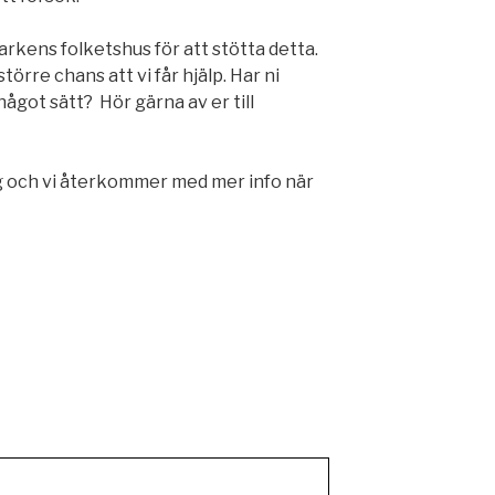
larkens folketshus för att stötta detta.
törre chans att vi får hjälp. Har ni
på något sätt? Hör gärna av er till
ng och vi återkommer med mer info när