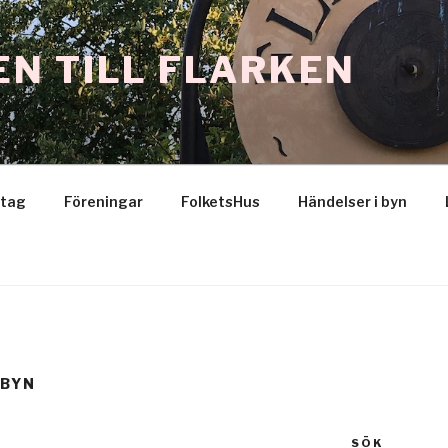
N TILL FLARKEN
etag
Föreningar
FolketsHus
Händelser i byn
 BYN
SÖK