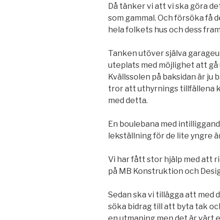
Då tänker vi att vi ska göra d
som gammal. Och försöka få detta
hela folkets hus och dess fram
Tanken utöver själva garageut
uteplats med möjlighet att gå 
Kvällssolen på baksidan är ju 
tror att uthyrnings tillfälle
med detta.
En boulebana med intilliggand
lekställning för de lite yngre är
Vi har fått stor hjälp med att 
på MB Konstruktion och Design
Sedan ska vi tillägga att med 
söka bidrag till att byta tak 
en utmaning men det är värt e