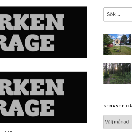
Sök
efter:
SENASTE H
Senaste
händelserna