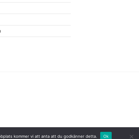
n
bbplats kommer vi att anta att du godkänner detta.
Ok