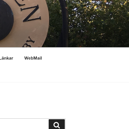
Länkar
WebMail
Sök