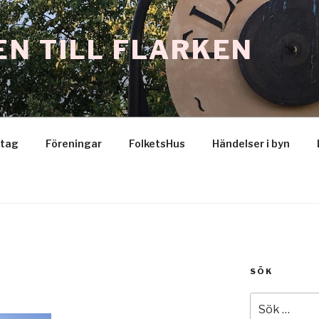
N TILL FLARKEN
etag
Föreningar
FolketsHus
Händelser i byn
SÖK
Sök
efter: