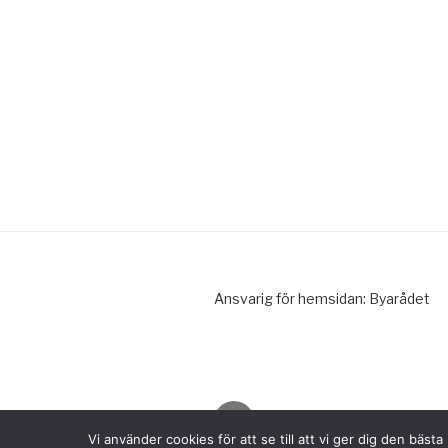
Ansvarig för hemsidan: Byarådet
Facebook
Vi använder cookies för att se till att vi ger dig den bä