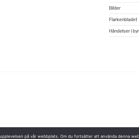
Bilder
Flarkenbladet
Händelser i by
Drivs med WordPress
sta upplevelsen på vår webbplats. Om du fortsätter att använda denna we