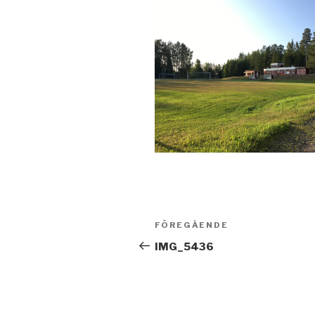
Inläggsnavigering
Föregående
FÖREGÅENDE
inlägg
IMG_5436