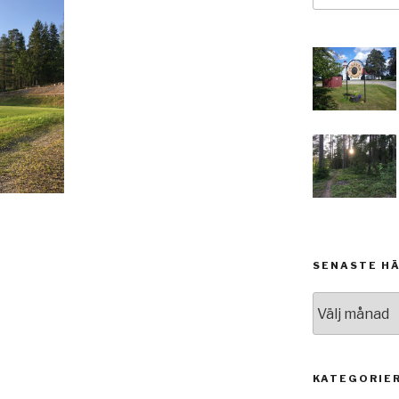
SENASTE H
Senaste
händelserna
KATEGORIE